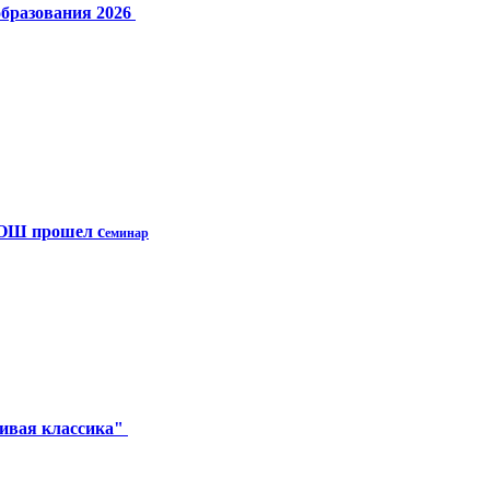
бразования 2026
СОШ прошел с
еминар
ивая классика"