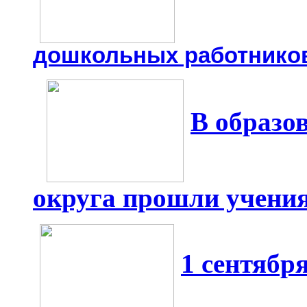
дошкольных работнико
В образо
округа прошли учени
1 сентябр