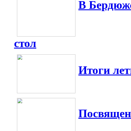
В Бердюж
стол
Итоги ле
Посвящени