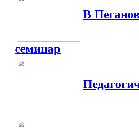
В Пегано
семинар
Педагоги