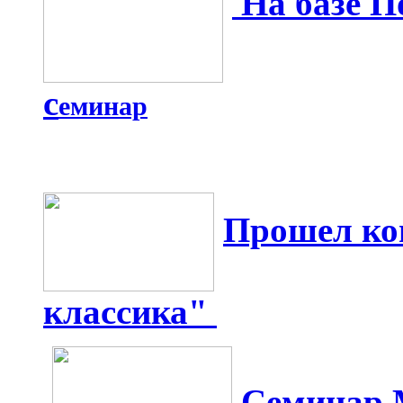
На базе П
с
еминар
Прошел ко
классика"
Семинар 